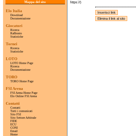
Mappa del sito
https://)
Elo Italia
Download
Documentazione
Giocatori
Ricerca
Raffronto
Statistiche
Tornei
Ricerca
Statistiche
LOTO
LOTO Home Page
Ricerca
Documentazione
TORO
TORO Home Page
FSI Arena
FSI Arena Home Page
Elo Online FSI Arena
Contatti
Contatti
Tutti i comunicati
Sito FSI
Sito Settore Arbitrale
FIDE
ECU
CONI
Email
Home