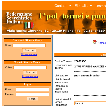
Giocato
Contatti
Elo Italia
Giocatori: Ricerca Veloce
Home 
Nome:
Ricerca avanzata
Gest
Codice Torneo
2605033C
Tornei: Ricerca Veloce
Denominazione
2° WE VARESE AAN ZEE 
Chiave:
Torneo
Link attuale
(non ancora inserito)
Ricerca avanzata
Link in fase di
inserimento
Login
Stato link in
fase di
Utente:
inserimento
Password:
Link al sito del
torneo
(compreso