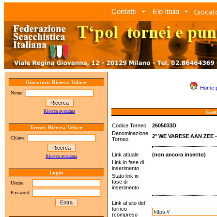
Giocato
Contatti
Elo Italia
Giocatori: Ricerca Veloce
Home 
Nome:
Ricerca avanzata
Gest
Codice Torneo
2605033D
Tornei: Ricerca Veloce
Denominazione
2° WE VARESE AAN ZEE 
Chiave:
Torneo
Link attuale
(non ancora inserito)
Ricerca avanzata
Link in fase di
inserimento
Login
Stato link in
fase di
Utente:
inserimento
Password:
Link al sito del
torneo
(compreso