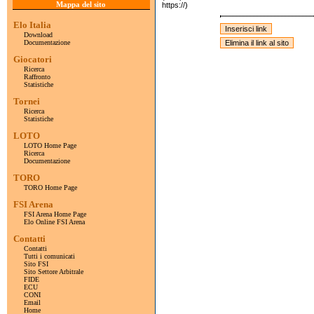
Mappa del sito
https://)
Elo Italia
Download
Documentazione
Giocatori
Ricerca
Raffronto
Statistiche
Tornei
Ricerca
Statistiche
LOTO
LOTO Home Page
Ricerca
Documentazione
TORO
TORO Home Page
FSI Arena
FSI Arena Home Page
Elo Online FSI Arena
Contatti
Contatti
Tutti i comunicati
Sito FSI
Sito Settore Arbitrale
FIDE
ECU
CONI
Email
Home