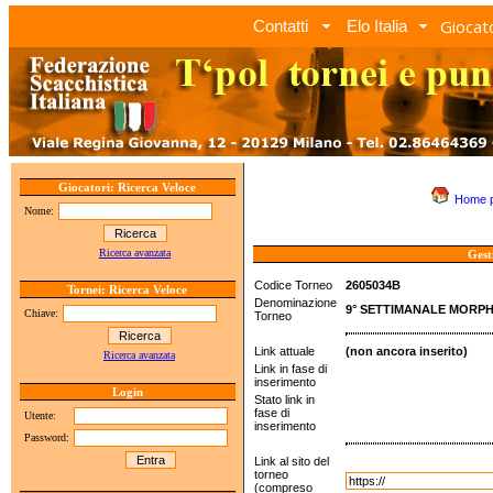
Giocato
Contatti
Elo Italia
Giocatori: Ricerca Veloce
Home 
Nome:
Ricerca avanzata
Gest
Codice Torneo
2605034B
Tornei: Ricerca Veloce
Denominazione
9° SETTIMANALE MORPHY
Chiave:
Torneo
Link attuale
(non ancora inserito)
Ricerca avanzata
Link in fase di
inserimento
Login
Stato link in
fase di
Utente:
inserimento
Password:
Link al sito del
torneo
(compreso