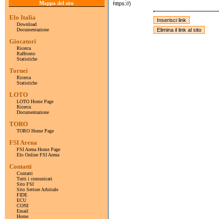
Mappa del sito
https://)
Elo Italia
Download
Documentazione
Giocatori
Ricerca
Raffronto
Statistiche
Tornei
Ricerca
Statistiche
LOTO
LOTO Home Page
Ricerca
Documentazione
TORO
TORO Home Page
FSI Arena
FSI Arena Home Page
Elo Online FSI Arena
Contatti
Contatti
Tutti i comunicati
Sito FSI
Sito Settore Arbitrale
FIDE
ECU
CONI
Email
Home