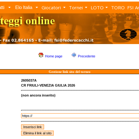
Giocatori
Tornei
LOTO
TORO
FSI A
tti
Elo Italia
Home page
Precedente
Gestione link sito del torneo
2605037A
CR FRIULI-VENEZIA GIULIA 2026
(non ancora inserito)