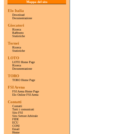
Mappa del sito
Elo Italia
Download
Documentazione
Giocatori
Ricerca
Raffronto
Statistiche
Tornei
Ricerca
Statistiche
LOTO
LOTO Home Page
Ricerca
Documentazione
TORO
TORO Home Page
FSI Arena
FSI Arena Home Page
Elo Online FSI Arena
Contatti
Contatti
Tutti i comunicati
Sito FSI
Sito Settore Arbitrale
FIDE
ECU
CONI
Email
Home