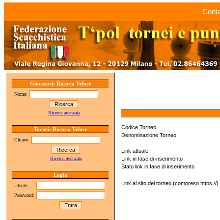
Conta
Giocatori: Ricerca Veloce
Nome:
Ricerca avanzata
Codice Torneo
Tornei: Ricerca Veloce
Denominazione Torneo
Chiave:
Link attuale
Ricerca avanzata
Link in fase di inserimento
Stato link in fase di inserimento
Login
Link al sito del torneo (compreso https://)
Utente:
Password: