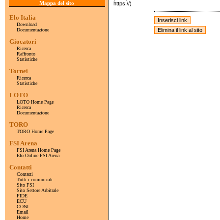
Mappa del sito
https://)
Elo Italia
Download
Documentazione
Giocatori
Ricerca
Raffronto
Statistiche
Tornei
Ricerca
Statistiche
LOTO
LOTO Home Page
Ricerca
Documentazione
TORO
TORO Home Page
FSI Arena
FSI Arena Home Page
Elo Online FSI Arena
Contatti
Contatti
Tutti i comunicati
Sito FSI
Sito Settore Arbitrale
FIDE
ECU
CONI
Email
Home