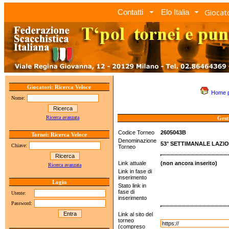
Giocato
Contatti
Elo Italia
Giocatori: Ricerca Veloce
Home 
Nome:
Ricerca avanzata
Gest
Codice Torneo
2605043B
Tornei: Ricerca Veloce
Denominazione
53° SETTIMANALE LAZIO 
Chiave:
Torneo
Link attuale
(non ancora inserito)
Ricerca avanzata
Link in fase di
inserimento
Login
Stato link in
fase di
Utente:
inserimento
Password:
Link al sito del
torneo
(compreso