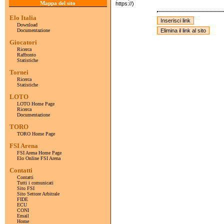
Mappa del sito
https://)
Elo Italia
Download
Documentazione
Giocatori
Ricerca
Raffronto
Statistiche
Tornei
Ricerca
Statistiche
LOTO
LOTO Home Page
Ricerca
Documentazione
TORO
TORO Home Page
FSI Arena
FSI Arena Home Page
Elo Online FSI Arena
Contatti
Contatti
Tutti i comunicati
Sito FSI
Sito Settore Arbitrale
FIDE
ECU
CONI
Email
Home