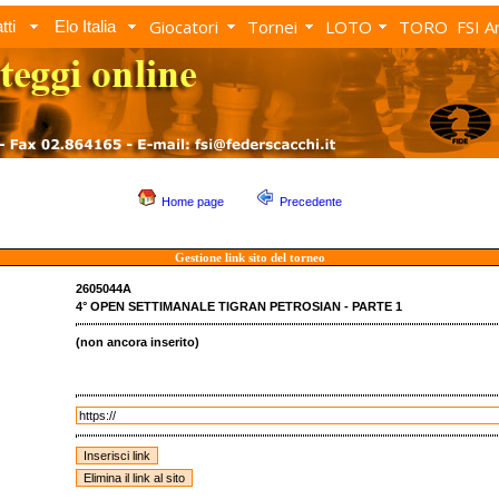
Giocatori
Tornei
LOTO
TORO
FSI A
tti
Elo Italia
Home page
Precedente
Gestione link sito del torneo
2605044A
4° OPEN SETTIMANALE TIGRAN PETROSIAN - PARTE 1
(non ancora inserito)