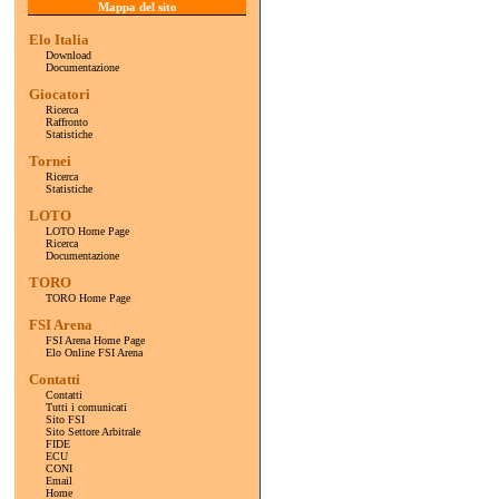
Mappa del sito
Elo Italia
Download
Documentazione
Giocatori
Ricerca
Raffronto
Statistiche
Tornei
Ricerca
Statistiche
LOTO
LOTO Home Page
Ricerca
Documentazione
TORO
TORO Home Page
FSI Arena
FSI Arena Home Page
Elo Online FSI Arena
Contatti
Contatti
Tutti i comunicati
Sito FSI
Sito Settore Arbitrale
FIDE
ECU
CONI
Email
Home