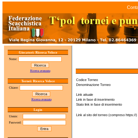
Conta
Giocatori: Ricerca Veloce
Nome:
Ricerca avanzata
Codice Torneo
Tornei: Ricerca Veloce
Denominazione Torneo
Chiave:
Link attuale
Ricerca avanzata
Link in fase di inserimento
Stato link in fase di inserimento
Login
Link al sito del torneo (compreso https://)
Utente:
Password: