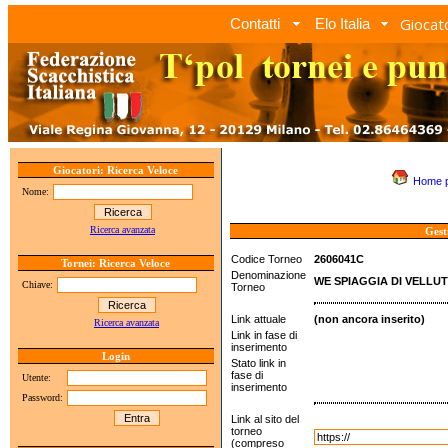
Giocato
Contatti
Elo Italia
Giocatori: Ricerca Veloce
Home 
Nome:
Ricerca avanzata
Gest
Codice Torneo
2606041C
Tornei: Ricerca Veloce
Denominazione
WE SPIAGGIA DI VELLUTO
Chiave:
Torneo
Link attuale
(non ancora inserito)
Ricerca avanzata
Link in fase di
inserimento
Login
Stato link in
fase di
Utente:
inserimento
Password:
Link al sito del
torneo
(compreso