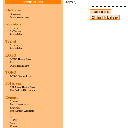
Mappa del sito
https://)
Elo Italia
Download
Documentazione
Giocatori
Ricerca
Raffronto
Statistiche
Tornei
Ricerca
Statistiche
LOTO
LOTO Home Page
Ricerca
Documentazione
TORO
TORO Home Page
FSI Arena
FSI Arena Home Page
Elo Online FSI Arena
Contatti
Contatti
Tutti i comunicati
Sito FSI
Sito Settore Arbitrale
FIDE
ECU
CONI
Email
Home