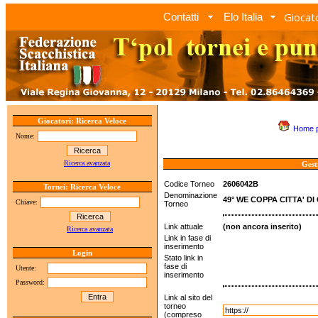
Giocato
Contatti
Elo Italia
Giocatori: Ricerca Veloce
Home 
Nome:
Ricerca avanzata
Gest
Codice Torneo
2606042B
Tornei: Ricerca Veloce
Denominazione
49° WE COPPA CITTA' DI
Chiave:
Torneo
Link attuale
(non ancora inserito)
Ricerca avanzata
Link in fase di
inserimento
Login
Stato link in
fase di
Utente:
inserimento
Password:
Link al sito del
torneo
(compreso