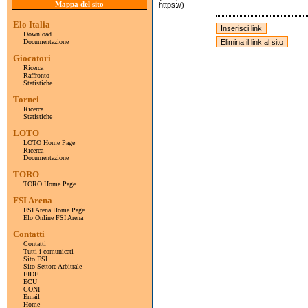
Mappa del sito
https://)
Elo Italia
Download
Documentazione
Giocatori
Ricerca
Raffronto
Statistiche
Tornei
Ricerca
Statistiche
LOTO
LOTO Home Page
Ricerca
Documentazione
TORO
TORO Home Page
FSI Arena
FSI Arena Home Page
Elo Online FSI Arena
Contatti
Contatti
Tutti i comunicati
Sito FSI
Sito Settore Arbitrale
FIDE
ECU
CONI
Email
Home