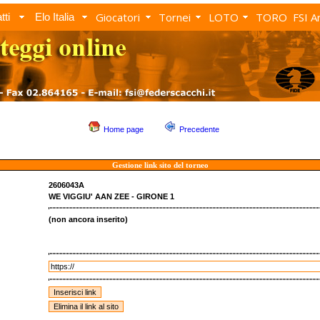
Giocatori
Tornei
LOTO
TORO
FSI A
tti
Elo Italia
Home page
Precedente
Gestione link sito del torneo
2606043A
WE VIGGIU' AAN ZEE - GIRONE 1
(non ancora inserito)