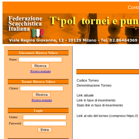
Conta
Giocatori: Ricerca Veloce
Nome:
Ricerca avanzata
Codice Torneo
Tornei: Ricerca Veloce
Denominazione Torneo
Chiave:
Link attuale
Ricerca avanzata
Link in fase di inserimento
Stato link in fase di inserimento
Login
Link al sito del torneo (compreso https://)
Utente:
Password: