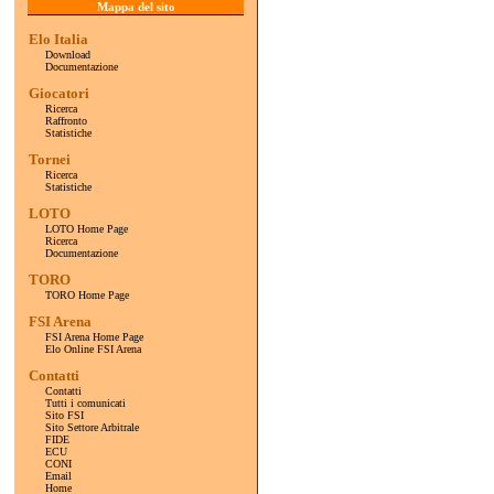
Mappa del sito
Elo Italia
Download
Documentazione
Giocatori
Ricerca
Raffronto
Statistiche
Tornei
Ricerca
Statistiche
LOTO
LOTO Home Page
Ricerca
Documentazione
TORO
TORO Home Page
FSI Arena
FSI Arena Home Page
Elo Online FSI Arena
Contatti
Contatti
Tutti i comunicati
Sito FSI
Sito Settore Arbitrale
FIDE
ECU
CONI
Email
Home