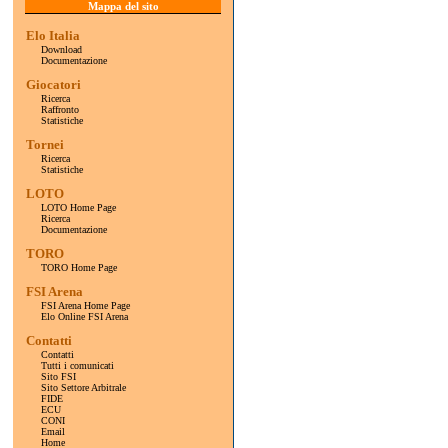
Mappa del sito
Elo Italia
Download
Documentazione
Giocatori
Ricerca
Raffronto
Statistiche
Tornei
Ricerca
Statistiche
LOTO
LOTO Home Page
Ricerca
Documentazione
TORO
TORO Home Page
FSI Arena
FSI Arena Home Page
Elo Online FSI Arena
Contatti
Contatti
Tutti i comunicati
Sito FSI
Sito Settore Arbitrale
FIDE
ECU
CONI
Email
Home