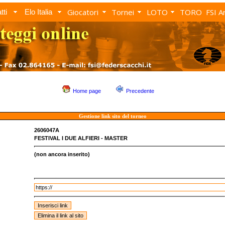
Giocatori
Tornei
LOTO
TORO
FSI A
tti
Elo Italia
Home page
Precedente
Gestione link sito del torneo
2606047A
FESTIVAL I DUE ALFIERI - MASTER
(non ancora inserito)