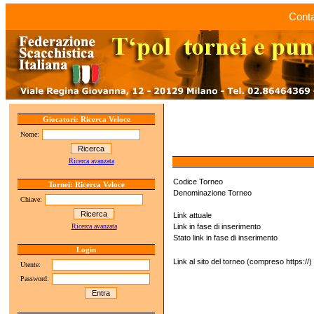
Conta
Giocatori: Ricerca Veloce
Nome:
Ricerca avanzata
Codice Torneo
Tornei: Ricerca Veloce
Denominazione Torneo
Chiave:
Link attuale
Ricerca avanzata
Link in fase di inserimento
Stato link in fase di inserimento
Login
Link al sito del torneo (compreso https://)
Utente:
Password: