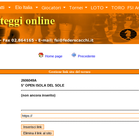
Giocatori
Tornei
LOTO
TORO
FSI A
tti
Elo Italia
Home page
Precedente
Gestione link sito del torneo
2606049A
5° OPEN ISOLA DEL SOLE
(non ancora inserito)