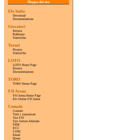
Mappa del sito
Elo Italia
Download
Documentazione
Giocatori
Ricerca
Raffronto
Statistiche
Tornei
Ricerca
Statistiche
LOTO
LOTO Home Page
Ricerca
Documentazione
TORO
TORO Home Page
FSI Arena
FSI Arena Home Page
Elo Online FSI Arena
Contatti
Contatti
Tutti i comunicati
Sito FSI
Sito Settore Arbitrale
FIDE
ECU
CONI
Email
Home