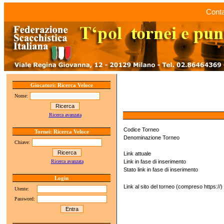
Conta
Giocatori: Ricerca Veloce
Nome:
Ricerca avanzata
Codice Torneo
Tornei: Ricerca Veloce
Denominazione Torneo
Chiave:
Link attuale
Ricerca avanzata
Link in fase di inserimento
Stato link in fase di inserimento
Login
Link al sito del torneo (compreso https://)
Utente:
Password: