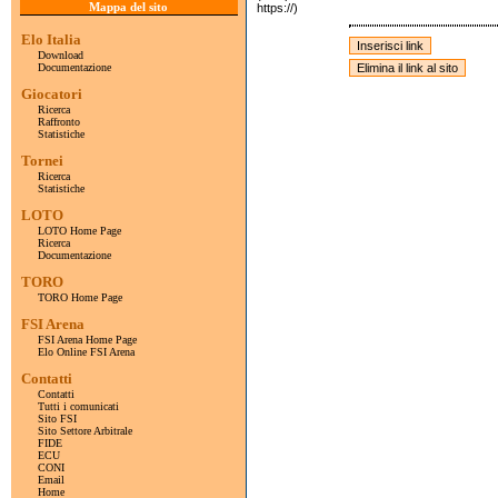
Mappa del sito
https://)
Elo Italia
Download
Documentazione
Giocatori
Ricerca
Raffronto
Statistiche
Tornei
Ricerca
Statistiche
LOTO
LOTO Home Page
Ricerca
Documentazione
TORO
TORO Home Page
FSI Arena
FSI Arena Home Page
Elo Online FSI Arena
Contatti
Contatti
Tutti i comunicati
Sito FSI
Sito Settore Arbitrale
FIDE
ECU
CONI
Email
Home