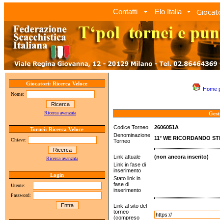
Giocato
Contatti
Elo Italia
Giocatori: Ricerca Veloce
Home 
Nome:
Ricerca avanzata
Gest
Codice Torneo
2606051A
Tornei: Ricerca Veloce
Denominazione
11° WE RICORDANDO ST
Chiave:
Torneo
Link attuale
(non ancora inserito)
Ricerca avanzata
Link in fase di
inserimento
Login
Stato link in
fase di
Utente:
inserimento
Password:
Link al sito del
torneo
(compreso